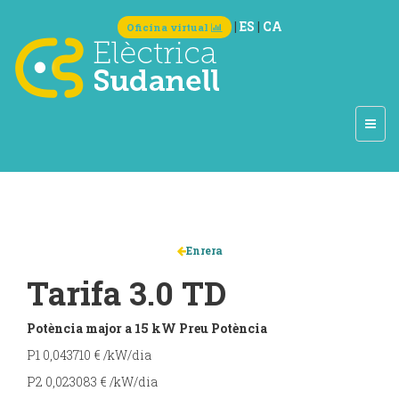
|
ES
|
CA
Oficina virtual
Enrera
Tarifa 3.0 TD
Potència major a 15 kW
Preu Potència
P1 0,043710 € /kW/dia
P2 0,023083 € /kW/dia