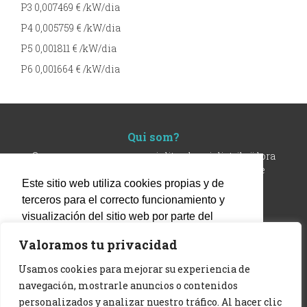
P3 0,007469 € /kW/dia
P4 0,005759 € /kW/dia
P5 0,001811 € /kW/dia
P6 0,001664 € /kW/dia
Qui som?
Som una empresa comercialitzadora i distribuïdora
d'energia elèctrica dins del terme municipal de
Sudanell
Este sitio web utiliza cookies propias y de
terceros para el correcto funcionamiento y
Accessos directes
visualización del sitio web por parte del
Tràmits Online
|
Tarifes
|
Facturació
usuario, así como la recogida de estadísticas
Valoramos tu privacidad
tal y como se recoge en la política de
Contacte
cookies en la columna 'finalidad'. Si continúa
Usamos cookies para mejorar su experiencia de
900 103 648
|
621 623 693
navegando, consideramos que acepta su
navegación, mostrarle anuncios o contenidos
electrica@sudanell.cat
uso. Puede cambiar la configuración u
personalizados y analizar nuestro tráfico. Al hacer clic
Plaça de l’Ajuntament | 4, Sudanell - 25173