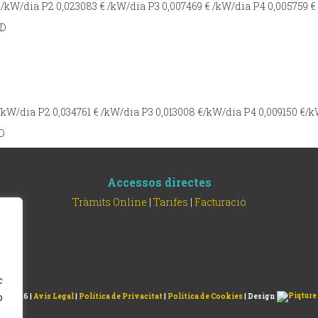
/kW/dia P2 0,023083 € /kW/dia P3 0,007469 € /kW/dia P4 0,005759 € 
TD
kW/dia P2 0,034761 € /kW/dia P3 0,013008 €/kW/dia P4 0,009150 €/k
TD
Accessos directes
Tràmits Online
|
Tarifes
|
Facturació
c
o
© 2026 |
Avís Legal
|
Política de Privacitat
|
Política de Cookies
| Design