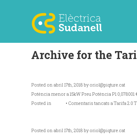
Archive for the Tar
Tarifa 2.0 TD
Posted on abril 17th, 2018 by
oriol@piqture.cat
Potència menor a 15kW Preu Potència P1 0,078001 €
Posted in
Tarifa
•
Comentaris tancats
a Tarifa 2.0 
Tarifa 3.0 TD
Posted on abril 17th, 2018 by
oriol@piqture.cat