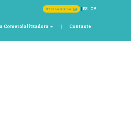
|
ES
|
CA
Oficina virtual
a Comercialitzadora
Contacte