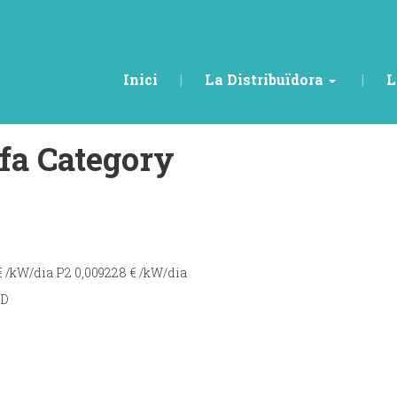
Inici
La Distribuïdora
L
ifa Category
 /kW/dia P2 0,009228 € /kW/dia
TD