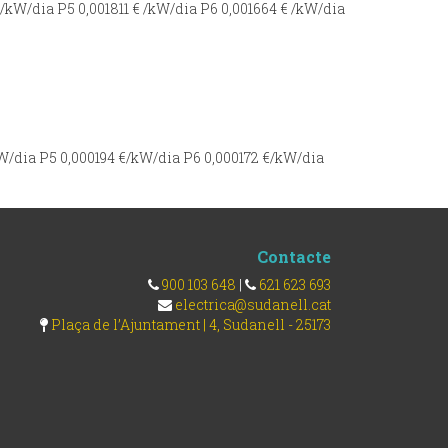
/kW/dia P5 0,001811 € /kW/dia P6 0,001664 € /kW/dia
W/dia P5 0,000194 €/kW/dia P6 0,000172 €/kW/dia
Contacte
900 103 648
|
621 623 693
electrica@sudanell.cat
Plaça de l’Ajuntament | 4, Sudanell - 25173