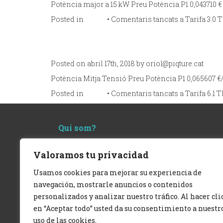
Potència major a 15 kW Preu Potència P1 0,043710 € 
Posted in
Tarifa
•
Comentaris tancats
a Tarifa 3.0 
Tarifa 6.1 TD
Posted on abril 17th, 2018 by
oriol@piqture.cat
Potència Mitja Tensió Preu Potència P1 0,065607 €/
Posted in
Tarifa
•
Comentaris tancats
a Tarifa 6.1 
Qui som?
Som una empresa comercialitzadora i
distribuïdora d'energia elèctrica dins del terme
Valoramos tu privacidad
municipal de Sudanell
Usamos cookies para mejorar su experiencia de
navegación, mostrarle anuncios o contenidos
personalizados y analizar nuestro tráfico. Al hacer cli
en “Aceptar todo” usted da su consentimiento a nuestr
uso de las cookies.